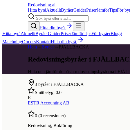
Redovisning
.ai
Hitta byrå
Aktuellt
Byråer
Guider
Priser
Jämför
Tips
För by
Hitta din byrå
Hitta byrå
Aktuellt
Byråer
Guider
Priser
Jämför
Tips
För byråer
Blogg
Matchning
Om oss
Kontakt
Hitta din byrå
Hem
→
Byråer
→
FJÄLLBACKA
Redovisningsbyråer i FJÄLLBA
Hitta och jämför de bästa redovisningsbyråerna i F
3
byråer i
FJÄLLBACKA
Snittbetyg:
0.0
E
ESTR Accounting AB
0
(
0
recensioner)
Redovisning, Bokföring