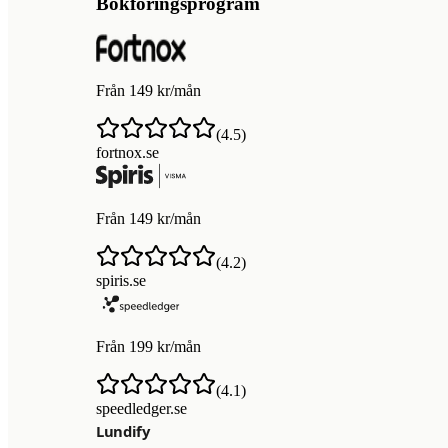
Bokföringsprogram
Från 149 kr/mån
(
4.5
)
fortnox.se
Från 149 kr/mån
(
4.2
)
spiris.se
Från 199 kr/mån
(
4.1
)
speedledger.se