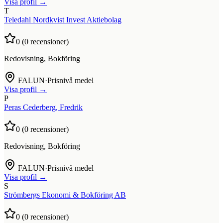
Visa profil →
T
Teledahl Nordkvist Invest Aktiebolag
0
(
0
recensioner)
Redovisning, Bokföring
FALUN
·
Prisnivå medel
Visa profil →
P
Peras Cederberg, Fredrik
0
(
0
recensioner)
Redovisning, Bokföring
FALUN
·
Prisnivå medel
Visa profil →
S
Strömbergs Ekonomi & Bokföring AB
0
(
0
recensioner)