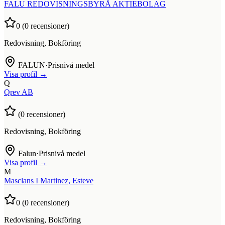
FALU REDOVISNINGSBYRÅ AKTIEBOLAG
0
(
0
recensioner)
Redovisning, Bokföring
FALUN
·
Prisnivå medel
Visa profil →
Q
Qrev AB
(
0
recensioner)
Redovisning, Bokföring
Falun
·
Prisnivå medel
Visa profil →
M
Masclans I Martinez, Esteve
0
(
0
recensioner)
Redovisning, Bokföring