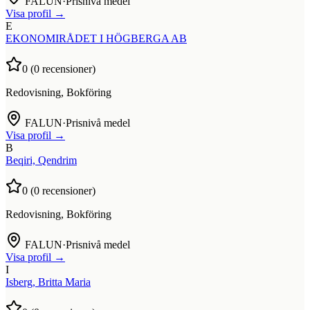
FALUN
·
Prisnivå medel
Visa profil →
E
EKONOMIRÅDET I HÖGBERGA AB
0
(
0
recensioner)
Redovisning, Bokföring
FALUN
·
Prisnivå medel
Visa profil →
B
Beqiri, Qendrim
0
(
0
recensioner)
Redovisning, Bokföring
FALUN
·
Prisnivå medel
Visa profil →
I
Isberg, Britta Maria