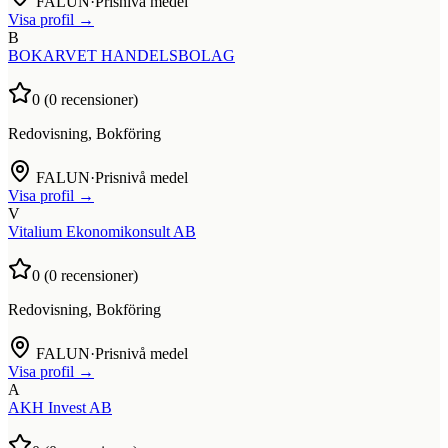
FALUN
·
Prisnivå medel
Visa profil →
B
BOKARVET HANDELSBOLAG
0
(
0
recensioner)
Redovisning, Bokföring
FALUN
·
Prisnivå medel
Visa profil →
V
Vitalium Ekonomikonsult AB
0
(
0
recensioner)
Redovisning, Bokföring
FALUN
·
Prisnivå medel
Visa profil →
A
AKH Invest AB