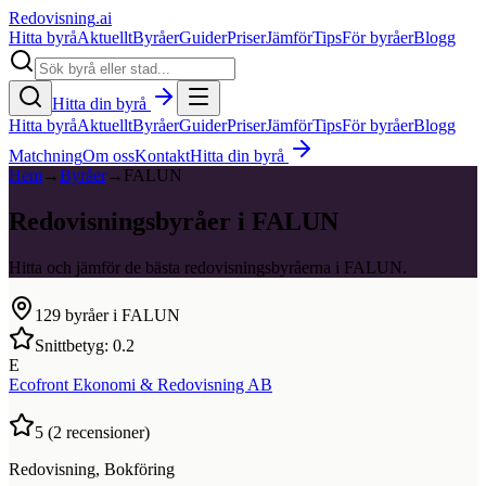
Redovisning
.ai
Hitta byrå
Aktuellt
Byråer
Guider
Priser
Jämför
Tips
För byråer
Blogg
Hitta din byrå
Hitta byrå
Aktuellt
Byråer
Guider
Priser
Jämför
Tips
För byråer
Blogg
Matchning
Om oss
Kontakt
Hitta din byrå
Hem
→
Byråer
→
FALUN
Redovisningsbyråer i FALUN
Hitta och jämför de bästa redovisningsbyråerna i FALUN.
129
byråer i
FALUN
Snittbetyg:
0.2
E
Ecofront Ekonomi & Redovisning AB
5
(
2
recensioner)
Redovisning, Bokföring