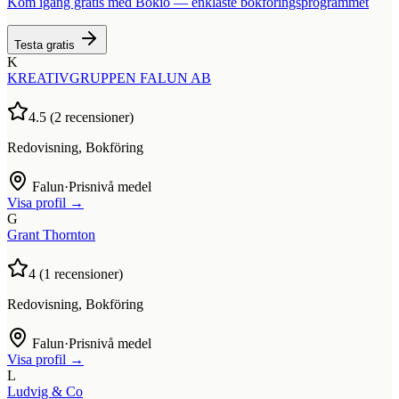
Kom igång gratis med Bokio — enklaste bokföringsprogrammet
Testa gratis
K
KREATIVGRUPPEN FALUN AB
4.5
(
2
recensioner)
Redovisning, Bokföring
Falun
·
Prisnivå medel
Visa profil →
G
Grant Thornton
4
(
1
recensioner)
Redovisning, Bokföring
Falun
·
Prisnivå medel
Visa profil →
L
Ludvig & Co