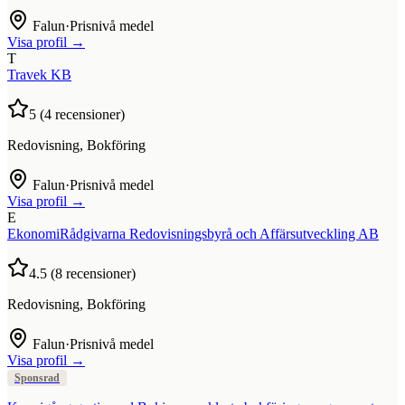
Falun
·
Prisnivå medel
Visa profil →
T
Travek KB
5
(
4
recensioner)
Redovisning, Bokföring
Falun
·
Prisnivå medel
Visa profil →
E
EkonomiRådgivarna Redovisningsbyrå och Affärsutveckling AB
4.5
(
8
recensioner)
Redovisning, Bokföring
Falun
·
Prisnivå medel
Visa profil →
Sponsrad