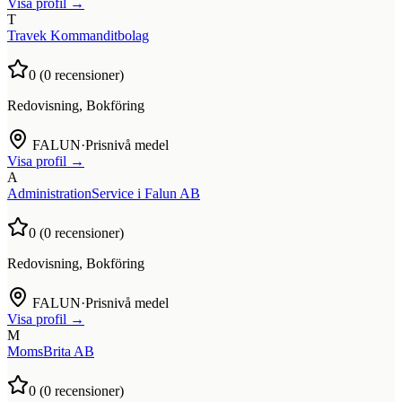
Visa profil →
T
Travek Kommanditbolag
0
(
0
recensioner)
Redovisning, Bokföring
FALUN
·
Prisnivå medel
Visa profil →
A
AdministrationService i Falun AB
0
(
0
recensioner)
Redovisning, Bokföring
FALUN
·
Prisnivå medel
Visa profil →
M
MomsBrita AB
0
(
0
recensioner)