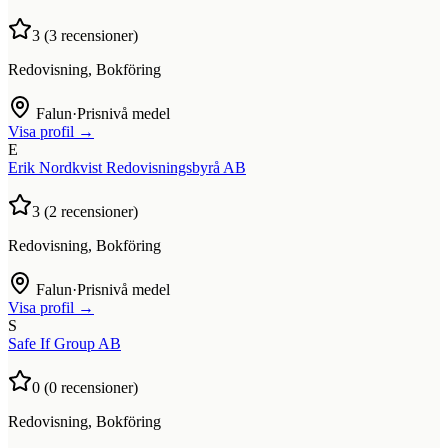
3
(
3
recensioner)
Redovisning, Bokföring
Falun
·
Prisnivå medel
Visa profil →
E
Erik Nordkvist Redovisningsbyrå AB
3
(
2
recensioner)
Redovisning, Bokföring
Falun
·
Prisnivå medel
Visa profil →
S
Safe If Group AB
0
(
0
recensioner)
Redovisning, Bokföring