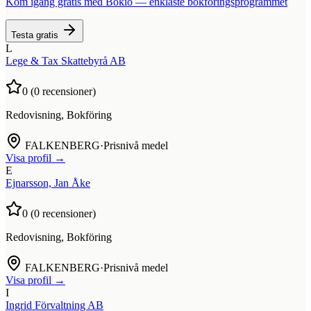
Kom igång gratis med Bokio — enklaste bokföringsprogrammet
Testa gratis
L
Lege & Tax Skattebyrå AB
0
(
0
recensioner)
Redovisning, Bokföring
FALKENBERG
·
Prisnivå medel
Visa profil →
E
Ejnarsson, Jan Åke
0
(
0
recensioner)
Redovisning, Bokföring
FALKENBERG
·
Prisnivå medel
Visa profil →
I
Ingrid Förvaltning AB