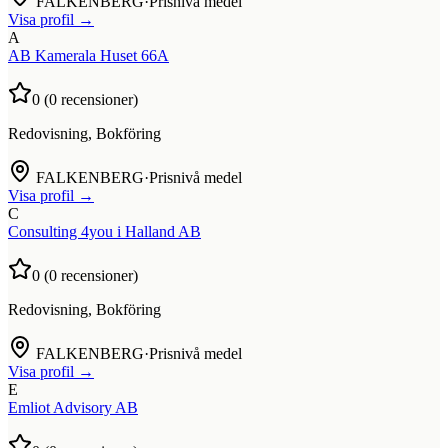
FALKENBERG
·
Prisnivå medel
Visa profil →
A
AB Kamerala Huset 66A
0
(
0
recensioner)
Redovisning, Bokföring
FALKENBERG
·
Prisnivå medel
Visa profil →
C
Consulting 4you i Halland AB
0
(
0
recensioner)
Redovisning, Bokföring
FALKENBERG
·
Prisnivå medel
Visa profil →
E
Emliot Advisory AB