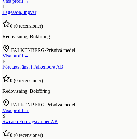
Visa profil →
L
Lagesson, Ingvar
0
(
0
recensioner)
Redovisning, Bokföring
FALKENBERG
·
Prisnivå medel
Visa profil →
F
Företagstjänst i Falkenberg AB
0
(
0
recensioner)
Redovisning, Bokföring
FALKENBERG
·
Prisnivå medel
Visa profil →
S
Sweaco Företagspartner AB
0
(
0
recensioner)