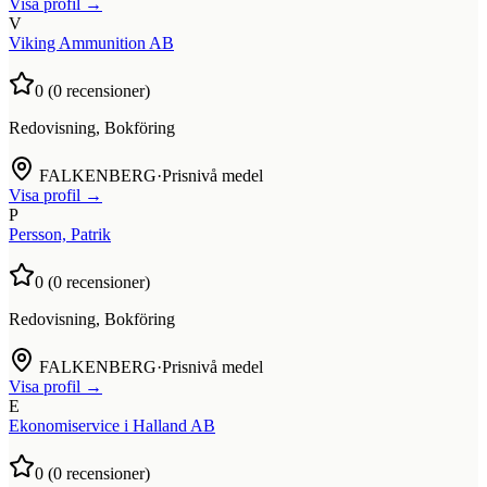
Visa profil →
V
Viking Ammunition AB
0
(
0
recensioner)
Redovisning, Bokföring
FALKENBERG
·
Prisnivå medel
Visa profil →
P
Persson, Patrik
0
(
0
recensioner)
Redovisning, Bokföring
FALKENBERG
·
Prisnivå medel
Visa profil →
E
Ekonomiservice i Halland AB
0
(
0
recensioner)