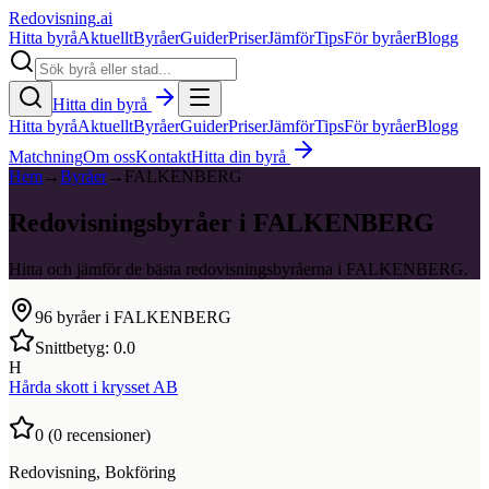
Redovisning
.ai
Hitta byrå
Aktuellt
Byråer
Guider
Priser
Jämför
Tips
För byråer
Blogg
Hitta din byrå
Hitta byrå
Aktuellt
Byråer
Guider
Priser
Jämför
Tips
För byråer
Blogg
Matchning
Om oss
Kontakt
Hitta din byrå
Hem
→
Byråer
→
FALKENBERG
Redovisningsbyråer i FALKENBERG
Hitta och jämför de bästa redovisningsbyråerna i FALKENBERG.
96
byråer i
FALKENBERG
Snittbetyg:
0.0
H
Hårda skott i krysset AB
0
(
0
recensioner)
Redovisning, Bokföring