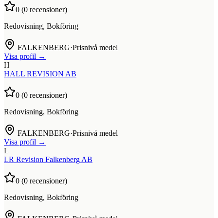
0
(
0
recensioner)
Redovisning, Bokföring
FALKENBERG
·
Prisnivå medel
Visa profil →
H
HALL REVISION AB
0
(
0
recensioner)
Redovisning, Bokföring
FALKENBERG
·
Prisnivå medel
Visa profil →
L
LR Revision Falkenberg AB
0
(
0
recensioner)
Redovisning, Bokföring