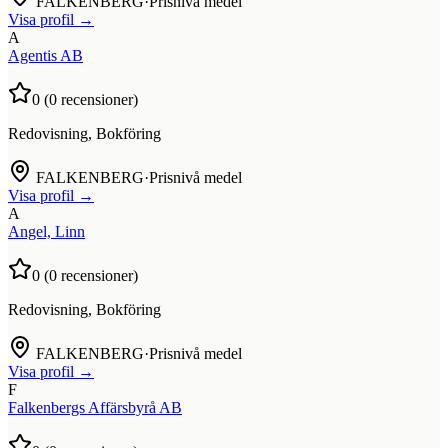
FALKENBERG
·
Prisnivå medel
Visa profil →
A
Agentis AB
0
(
0
recensioner)
Redovisning, Bokföring
FALKENBERG
·
Prisnivå medel
Visa profil →
A
Angel, Linn
0
(
0
recensioner)
Redovisning, Bokföring
FALKENBERG
·
Prisnivå medel
Visa profil →
F
Falkenbergs Affärsbyrå AB