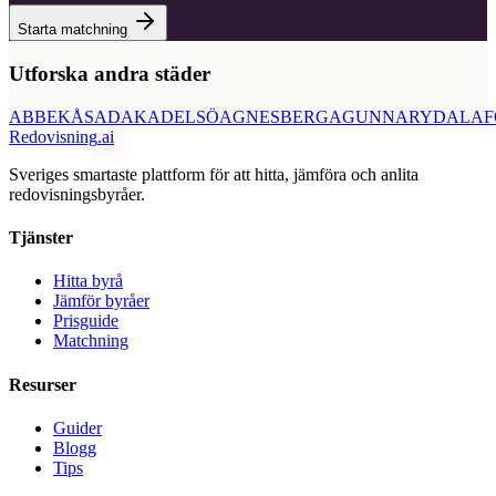
Starta matchning
Utforska andra städer
ABBEKÅS
ADAK
ADELSÖ
AGNESBERG
AGUNNARYD
ALAF
Redovisning
.ai
Sveriges smartaste plattform för att hitta, jämföra och anlita
redovisningsbyråer.
Tjänster
Hitta byrå
Jämför byråer
Prisguide
Matchning
Resurser
Guider
Blogg
Tips