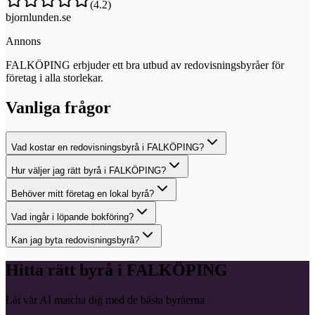
(
4.2
)
bjornlunden.se
Annons
FALKÖPING erbjuder ett bra utbud av redovisningsbyråer för
företag i alla storlekar.
Vanliga frågor
Vad kostar en redovisningsbyrå i FALKÖPING?
Hur väljer jag rätt byrå i FALKÖPING?
Behöver mitt företag en lokal byrå?
Vad ingår i löpande bokföring?
Kan jag byta redovisningsbyrå?
Hitta rätt byrå i
FALKÖPING
Låt vår AI matcha dig med de bästa byråerna