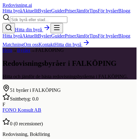
Redovisning
.ai
Hitta byrå
Aktuellt
Byråer
Guider
Priser
Jämför
Tips
För byråer
Blogg
Hitta din byrå
Hitta byrå
Aktuellt
Byråer
Guider
Priser
Jämför
Tips
För byråer
Blogg
Matchning
Om oss
Kontakt
Hitta din byrå
Hem
→
Byråer
→
FALKÖPING
Redovisningsbyråer i FALKÖPING
Hitta och jämför de bästa redovisningsbyråerna i FALKÖPING.
51
byråer i
FALKÖPING
Snittbetyg:
0.0
F
FONO Konsult AB
0
(
0
recensioner)
Redovisning, Bokföring