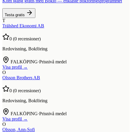
Kom igång gratis med Bokio — enklaste bokföringsprogrammet
Testa gratis
T
Trälshed Ekonomi AB
0
(
0
recensioner)
Redovisning, Bokföring
FALKÖPING
·
Prisnivå medel
Visa profil →
O
Olsson Brothers AB
0
(
0
recensioner)
Redovisning, Bokföring
FALKÖPING
·
Prisnivå medel
Visa profil →
O
Olsson, Ann-Sofi