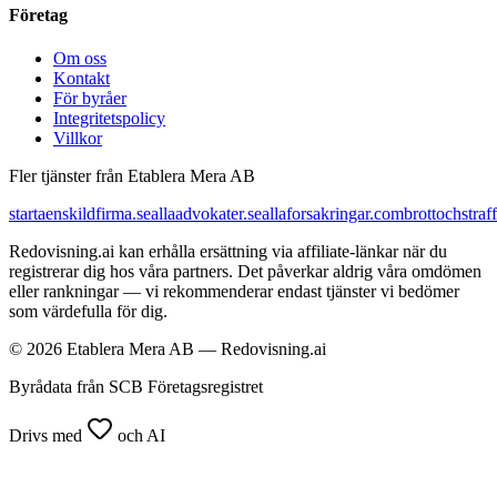
Företag
Om oss
Kontakt
För byråer
Integritetspolicy
Villkor
Fler tjänster från Etablera Mera AB
startaenskildfirma.se
allaadvokater.se
allaforsakringar.com
brottochstraff
Redovisning.ai kan erhålla ersättning via affiliate-länkar när du
registrerar dig hos våra partners. Det påverkar aldrig våra omdömen
eller rankningar — vi rekommenderar endast tjänster vi bedömer
som värdefulla för dig.
© 2026 Etablera Mera AB — Redovisning.ai
Byrådata från SCB Företagsregistret
Drivs med
och AI