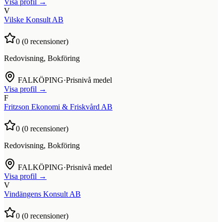
Visa profil →
V
Vilske Konsult AB
0
(
0
recensioner)
Redovisning, Bokföring
FALKÖPING
·
Prisnivå medel
Visa profil →
F
Fritzson Ekonomi & Friskvård AB
0
(
0
recensioner)
Redovisning, Bokföring
FALKÖPING
·
Prisnivå medel
Visa profil →
V
Vindängens Konsult AB
0
(
0
recensioner)