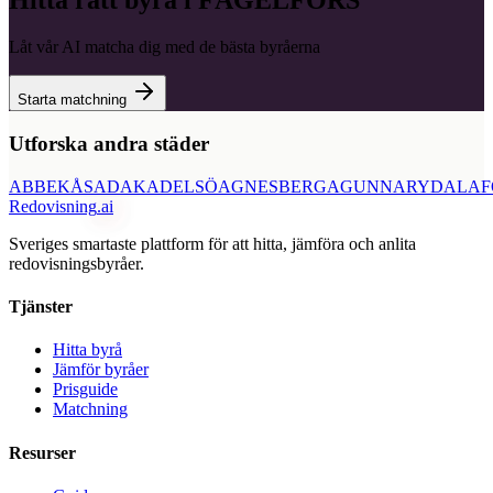
Hitta rätt byrå i
FÅGELFORS
Låt vår AI matcha dig med de bästa byråerna
Starta matchning
Utforska andra städer
ABBEKÅS
ADAK
ADELSÖ
AGNESBERG
AGUNNARYD
ALAF
Redovisning
.ai
Sveriges smartaste plattform för att hitta, jämföra och anlita
redovisningsbyråer.
Tjänster
Hitta byrå
Jämför byråer
Prisguide
Matchning
Resurser