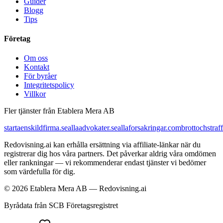
Guider
Blogg
Tips
Företag
Om oss
Kontakt
För byråer
Integritetspolicy
Villkor
Fler tjänster från Etablera Mera AB
startaenskildfirma.se
allaadvokater.se
allaforsakringar.com
brottochstraff
Redovisning.ai kan erhålla ersättning via affiliate-länkar när du
registrerar dig hos våra partners. Det påverkar aldrig våra omdömen
eller rankningar — vi rekommenderar endast tjänster vi bedömer
som värdefulla för dig.
© 2026 Etablera Mera AB — Redovisning.ai
Byrådata från SCB Företagsregistret