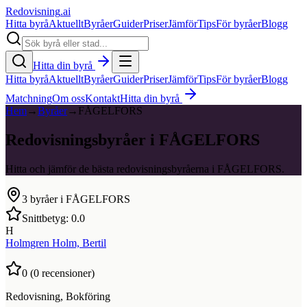
Redovisning
.ai
Hitta byrå
Aktuellt
Byråer
Guider
Priser
Jämför
Tips
För byråer
Blogg
Hitta din byrå
Hitta byrå
Aktuellt
Byråer
Guider
Priser
Jämför
Tips
För byråer
Blogg
Matchning
Om oss
Kontakt
Hitta din byrå
Hem
→
Byråer
→
FÅGELFORS
Redovisningsbyråer i FÅGELFORS
Hitta och jämför de bästa redovisningsbyråerna i FÅGELFORS.
3
byråer i
FÅGELFORS
Snittbetyg:
0.0
H
Holmgren Holm, Bertil
0
(
0
recensioner)
Redovisning, Bokföring