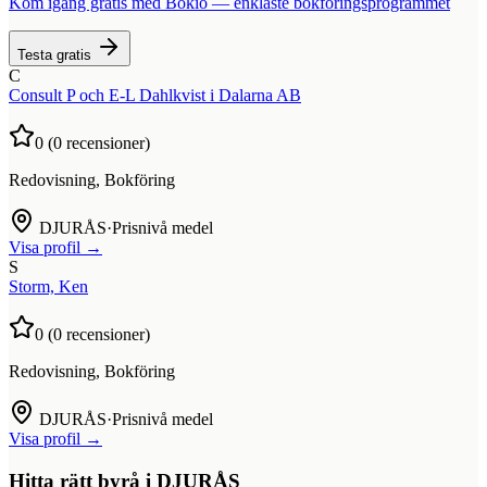
Kom igång gratis med Bokio — enklaste bokföringsprogrammet
Testa gratis
C
Consult P och E-L Dahlkvist i Dalarna AB
0
(
0
recensioner)
Redovisning, Bokföring
DJURÅS
·
Prisnivå medel
Visa profil →
S
Storm, Ken
0
(
0
recensioner)
Redovisning, Bokföring
DJURÅS
·
Prisnivå medel
Visa profil →
Hitta rätt byrå i
DJURÅS