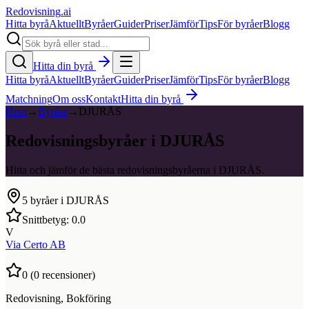
Redovisning
.ai
Hitta byrå
Aktuellt
Byråer
Guider
Priser
Jämför
Tips
För byråer
Blogg
Hitta din byrå
Hitta byrå
Aktuellt
Byråer
Guider
Priser
Jämför
Tips
För byråer
Blogg
Matchning
Om oss
Kontakt
Hitta din byrå
Hem
→
Byråer
→
DJURÅS
Redovisningsbyråer i DJURÅS
Hitta och jämför de bästa redovisningsbyråerna i DJURÅS.
5
byråer i
DJURÅS
Snittbetyg:
0.0
V
Via Certo AB
0
(
0
recensioner)
Redovisning, Bokföring