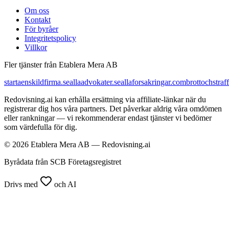
Om oss
Kontakt
För byråer
Integritetspolicy
Villkor
Fler tjänster från Etablera Mera AB
startaenskildfirma.se
allaadvokater.se
allaforsakringar.com
brottochstraff
Redovisning.ai kan erhålla ersättning via affiliate-länkar när du
registrerar dig hos våra partners. Det påverkar aldrig våra omdömen
eller rankningar — vi rekommenderar endast tjänster vi bedömer
som värdefulla för dig.
© 2026 Etablera Mera AB — Redovisning.ai
Byrådata från SCB Företagsregistret
Drivs med
och AI