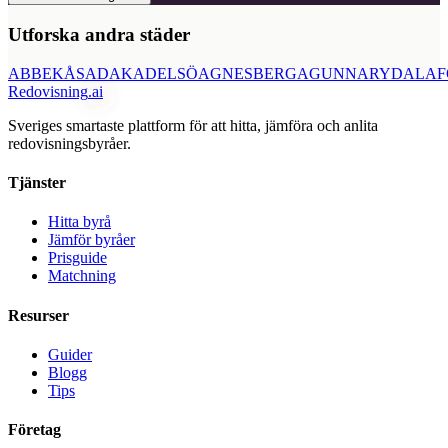
Utforska andra städer
ABBEKÅS
ADAK
ADELSÖ
AGNESBERG
AGUNNARYD
ALAF
Redovisning
.ai
Sveriges smartaste plattform för att hitta, jämföra och anlita
redovisningsbyråer.
Tjänster
Hitta byrå
Jämför byråer
Prisguide
Matchning
Resurser
Guider
Blogg
Tips
Företag