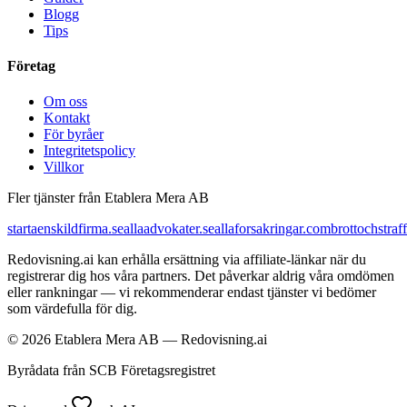
Blogg
Tips
Företag
Om oss
Kontakt
För byråer
Integritetspolicy
Villkor
Fler tjänster från Etablera Mera AB
startaenskildfirma.se
allaadvokater.se
allaforsakringar.com
brottochstraff
Redovisning.ai kan erhålla ersättning via affiliate-länkar när du
registrerar dig hos våra partners. Det påverkar aldrig våra omdömen
eller rankningar — vi rekommenderar endast tjänster vi bedömer
som värdefulla för dig.
© 2026 Etablera Mera AB — Redovisning.ai
Byrådata från SCB Företagsregistret