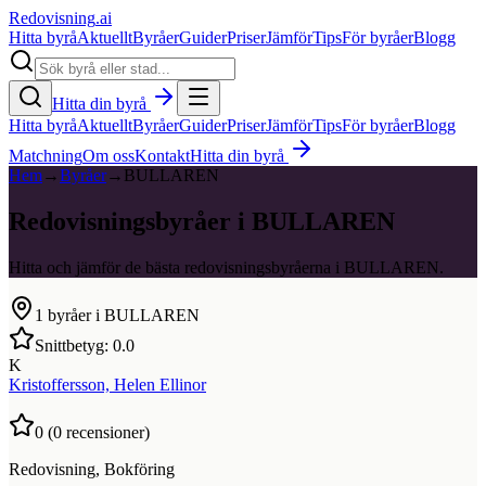
Redovisning
.ai
Hitta byrå
Aktuellt
Byråer
Guider
Priser
Jämför
Tips
För byråer
Blogg
Hitta din byrå
Hitta byrå
Aktuellt
Byråer
Guider
Priser
Jämför
Tips
För byråer
Blogg
Matchning
Om oss
Kontakt
Hitta din byrå
Hem
→
Byråer
→
BULLAREN
Redovisningsbyråer i BULLAREN
Hitta och jämför de bästa redovisningsbyråerna i BULLAREN.
1
byråer i
BULLAREN
Snittbetyg:
0.0
K
Kristoffersson, Helen Ellinor
0
(
0
recensioner)
Redovisning, Bokföring