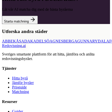
Låt vår AI matcha dig med de bästa byråerna
Starta matchning
Utforska andra städer
ABBEKÅS
ADAK
ADELSÖ
AGNESBERG
AGUNNARYD
ALAF
Redovisning
.ai
Sveriges smartaste plattform för att hitta, jämföra och anlita
redovisningsbyråer.
Tjänster
Hitta byrå
Jämför byråer
Prisguide
Matchning
Resurser
Guider