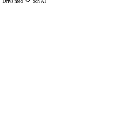
Drivs med
och AI