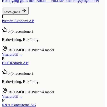
Kom igång gratis med Bokio — enklaste bokföringsprogrammet
Testa gratis
I
Ivetofta Ekonomi AB
0
(
0
recensioner)
Redovisning, Bokföring
BROMÖLLA
·
Prisnivå medel
Visa profil →
B
BFF Redovis AB
0
(
0
recensioner)
Redovisning, Bokföring
BROMÖLLA
·
Prisnivå medel
Visa profil →
N
N&A Konsulterna AB