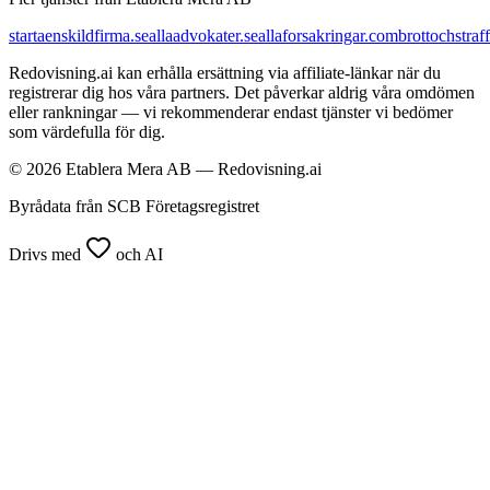
startaenskildfirma.se
allaadvokater.se
allaforsakringar.com
brottochstraff
Redovisning.ai kan erhålla ersättning via affiliate-länkar när du
registrerar dig hos våra partners. Det påverkar aldrig våra omdömen
eller rankningar — vi rekommenderar endast tjänster vi bedömer
som värdefulla för dig.
© 2026 Etablera Mera AB — Redovisning.ai
Byrådata från SCB Företagsregistret
Drivs med
och AI