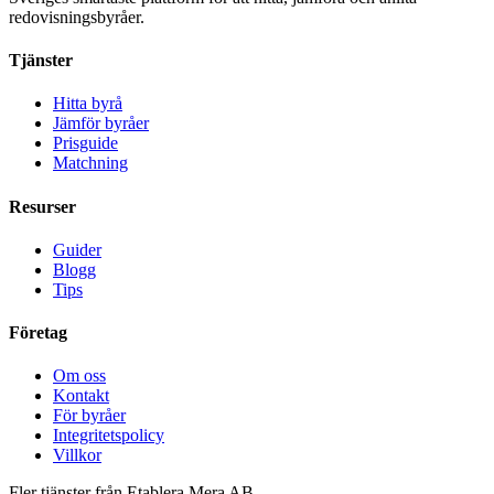
redovisningsbyråer.
Tjänster
Hitta byrå
Jämför byråer
Prisguide
Matchning
Resurser
Guider
Blogg
Tips
Företag
Om oss
Kontakt
För byråer
Integritetspolicy
Villkor
Fler tjänster från Etablera Mera AB