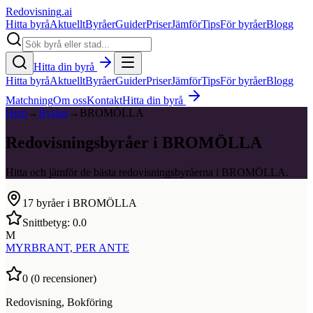
Redovisning
.ai
Hitta byrå
Aktuellt
Byråer
Guider
Priser
Jämför
Tips
För byråer
Blogg
Hitta din byrå
Hitta byrå
Aktuellt
Byråer
Guider
Priser
Jämför
Tips
För byråer
Blogg
Matchning
Om oss
Kontakt
Hitta din byrå
Hem
→
Byråer
→
BROMÖLLA
Redovisningsbyråer i BROMÖLLA
Hitta och jämför de bästa redovisningsbyråerna i BROMÖLLA.
17
byråer i
BROMÖLLA
Snittbetyg:
0.0
M
MYRBRANT, PER ANTE
0
(
0
recensioner)
Redovisning, Bokföring