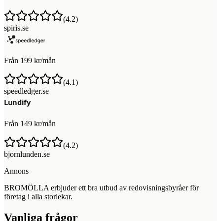
(
4.2
)
spiris.se
Från 199 kr/mån
(
4.1
)
speedledger.se
Från 149 kr/mån
(
4.2
)
bjornlunden.se
Annons
BROMÖLLA erbjuder ett bra utbud av redovisningsbyråer för
företag i alla storlekar.
Vanliga frågor