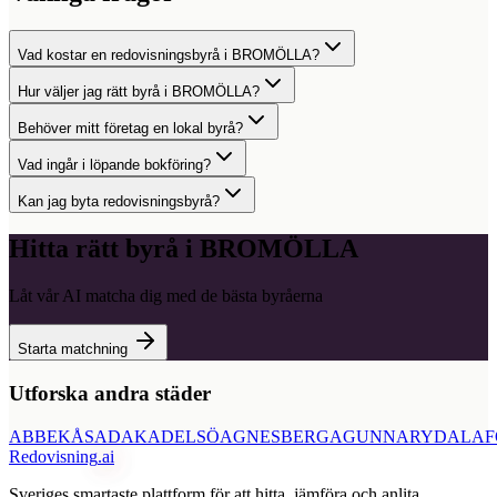
Vad kostar en redovisningsbyrå i BROMÖLLA?
Hur väljer jag rätt byrå i BROMÖLLA?
Behöver mitt företag en lokal byrå?
Vad ingår i löpande bokföring?
Kan jag byta redovisningsbyrå?
Hitta rätt byrå i
BROMÖLLA
Låt vår AI matcha dig med de bästa byråerna
Starta matchning
Utforska andra städer
ABBEKÅS
ADAK
ADELSÖ
AGNESBERG
AGUNNARYD
ALAF
Redovisning
.ai
Sveriges smartaste plattform för att hitta, jämföra och anlita