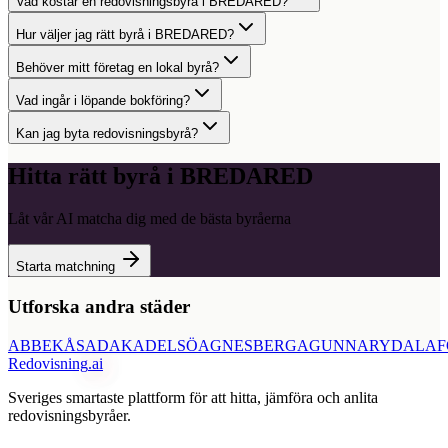
Vad kostar en redovisningsbyrå i BREDARED?
Hur väljer jag rätt byrå i BREDARED?
Behöver mitt företag en lokal byrå?
Vad ingår i löpande bokföring?
Kan jag byta redovisningsbyrå?
Hitta rätt byrå i
BREDARED
Låt vår AI matcha dig med de bästa byråerna
Starta matchning
Utforska andra städer
ABBEKÅS
ADAK
ADELSÖ
AGNESBERG
AGUNNARYD
ALAF
Redovisning
.ai
Sveriges smartaste plattform för att hitta, jämföra och anlita
redovisningsbyråer.