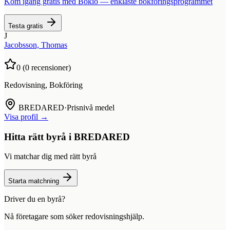
Kom igång gratis med Bokio — enklaste bokföringsprogrammet
Testa gratis
J
Jacobsson, Thomas
0
(
0
recensioner)
Redovisning, Bokföring
BREDARED
·
Prisnivå medel
Visa profil →
Hitta rätt byrå i
BREDARED
Vi matchar dig med rätt byrå
Starta matchning
Driver du en byrå?
Nå företagare som söker redovisningshjälp.