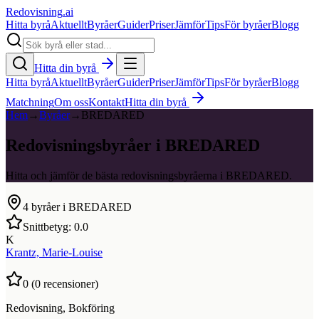
Redovisning
.ai
Hitta byrå
Aktuellt
Byråer
Guider
Priser
Jämför
Tips
För byråer
Blogg
Hitta din byrå
Hitta byrå
Aktuellt
Byråer
Guider
Priser
Jämför
Tips
För byråer
Blogg
Matchning
Om oss
Kontakt
Hitta din byrå
Hem
→
Byråer
→
BREDARED
Redovisningsbyråer i BREDARED
Hitta och jämför de bästa redovisningsbyråerna i BREDARED.
4
byråer i
BREDARED
Snittbetyg:
0.0
K
Krantz, Marie-Louise
0
(
0
recensioner)
Redovisning, Bokföring