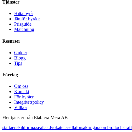
Tjänster
Hitta byrå
Jämför byråer
Prisguide
Matchning
Resurser
Guider
Blogg
Tips
Företag
Om oss
Kontakt
För byråer
Integritetspolicy
Villkor
Fler tjänster från Etablera Mera AB
startaenskildfirma.se
allaadvokater.se
allaforsakringar.com
brottochstraff