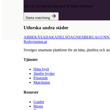
Låt vår AI matcha dig med de bästa byråerna
Starta matchning
Utforska andra städer
ABBEKÅS
ADAK
ADELSÖ
AGNESBERG
AGUNN
Redovisning
.ai
Sveriges smartaste plattform för att hitta, jämföra och an
Tjänster
Hitta byrå
Jämför byråer
Prisguide
Matchning
Resurser
Guider
Blogg