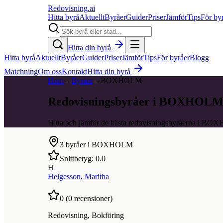
Redovisning
.ai
Hitta byrå
Aktuellt
Byråer
Guider
Priser
Jämför
Tips
För by
Hitta din byrå
Hitta byrå
Aktuellt
Byråer
Guider
Priser
Jämför
Tips
För byråer
Blogg
Matchning
Om oss
Kontakt
Hitta din byrå
Hem
→
Byråer
→
BOXHOLM
Redovisningsbyråer i BOXHOL
Hitta och jämför de bästa redovisningsbyråerna i B
3
byråer i
BOXHOLM
Snittbetyg:
0.0
H
Helgesson, Maritha
0
(
0
recensioner)
Redovisning, Bokföring