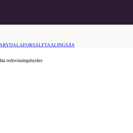
ARYD
ALAFORS
ALFTA
ALINGSÅS
lita redovisningsbyråer.