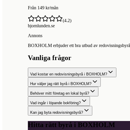
Från 149 kr/mån
(
4.2
)
bjornlunden.se
Annons
BOXHOLM erbjuder ett bra utbud av redovisningsbyråer f
Vanliga frågor
Vad kostar en redovisningsbyrå i BOXHOLM?
Hur väljer jag rätt byrå i BOXHOLM?
Behöver mitt företag en lokal byrå?
Vad ingår i löpande bokföring?
Kan jag byta redovisningsbyrå?
Hitta rätt byrå i
BOXHOLM