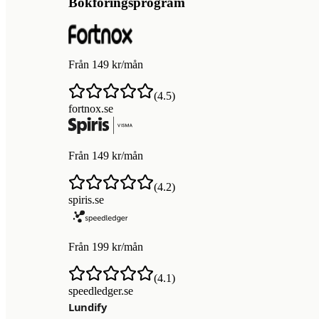
Bokföringsprogram
Från 149 kr/mån
(
4.5
)
fortnox.se
Från 149 kr/mån
(
4.2
)
spiris.se
Från 199 kr/mån
(
4.1
)
speedledger.se