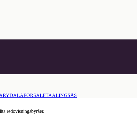
ARYD
ALAFORS
ALFTA
ALINGSÅS
lita redovisningsbyråer.