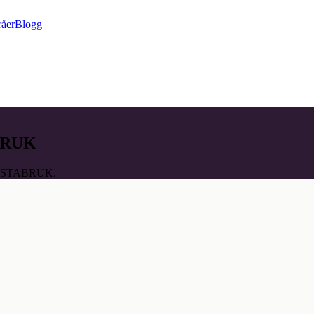
råer
Blogg
ABRUK
BOLLSTABRUK.