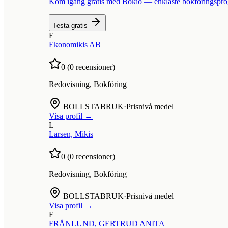
Kom igång gratis med Bokio — enklaste bokföringspr
Testa gratis
E
Ekonomikis AB
0
(
0
recensioner)
Redovisning, Bokföring
BOLLSTABRUK
·
Prisnivå medel
Visa profil →
L
Larsen, Mikis
0
(
0
recensioner)
Redovisning, Bokföring
BOLLSTABRUK
·
Prisnivå medel
Visa profil →
F
FRÅNLUND, GERTRUD ANITA