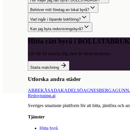
Hur väljer jag rätt byrå i BOLLSTABRUK?
Behöver mitt företag en lokal byrå?
Vad ingår i löpande bokföring?
Kan jag byta redovisningsbyrå?
Hitta rätt byrå i
BOLLSTABRUK
Låt vår AI matcha dig med de bästa byråerna
Starta matchning
Utforska andra städer
ABBEKÅS
ADAK
ADELSÖ
AGNESBERG
AGUNN
Redovisning
.ai
Sveriges smartaste plattform för att hitta, jämföra och an
Tjänster
Hitta byrå