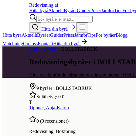
Redovisning
.ai
Hitta byrå
Aktuellt
Byråer
Guider
Priser
Jämför
Tips
För by
Hitta din byrå
Hitta byrå
Aktuellt
Byråer
Guider
Priser
Jämför
Tips
För byråer
Blogg
Matchning
Om oss
Kontakt
Hitta din byrå
Hem
→
Byråer
→
BOLLSTABRUK
Redovisningsbyråer i BOLLST
Hitta och jämför de bästa redovisningsbyråerna i 
9
byråer i
BOLLSTABRUK
Snittbetyg:
0.0
T
Tippner, Anja-Katrin
0
(
0
recensioner)
Redovisning, Bokföring