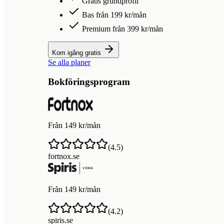
Gratis grundprofil
Bas från 199 kr/mån
Premium från 399 kr/mån
Kom igång gratis
Se alla planer
Bokföringsprogram
Från 149 kr/mån
(
4.5
)
fortnox.se
Från 149 kr/mån
(
4.2
)
spiris.se