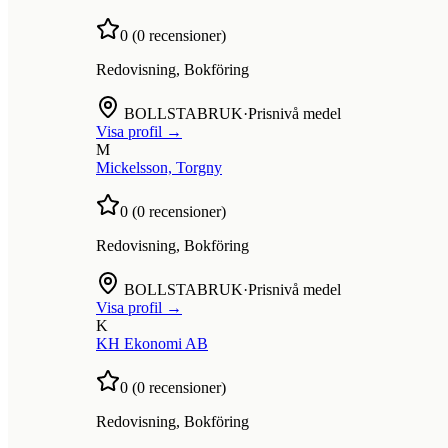
0
(
0
recensioner)
Redovisning, Bokföring
BOLLSTABRUK
·
Prisnivå medel
Visa profil →
M
Mickelsson, Torgny
0
(
0
recensioner)
Redovisning, Bokföring
BOLLSTABRUK
·
Prisnivå medel
Visa profil →
K
KH Ekonomi AB
0
(
0
recensioner)
Redovisning, Bokföring