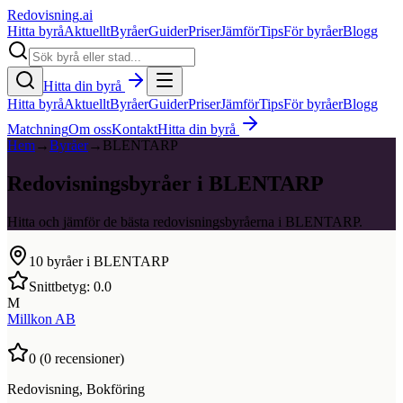
Redovisning
.ai
Hitta byrå
Aktuellt
Byråer
Guider
Priser
Jämför
Tips
För byråer
Blogg
Hitta din byrå
Hitta byrå
Aktuellt
Byråer
Guider
Priser
Jämför
Tips
För byråer
Blogg
Matchning
Om oss
Kontakt
Hitta din byrå
Hem
→
Byråer
→
BLENTARP
Redovisningsbyråer i BLENTARP
Hitta och jämför de bästa redovisningsbyråerna i BLENTARP.
10
byråer i
BLENTARP
Snittbetyg:
0.0
M
Millkon AB
0
(
0
recensioner)
Redovisning, Bokföring