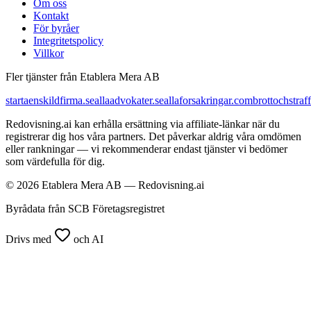
Om oss
Kontakt
För byråer
Integritetspolicy
Villkor
Fler tjänster från Etablera Mera AB
startaenskildfirma.se
allaadvokater.se
allaforsakringar.com
brottochstraff
Redovisning.ai kan erhålla ersättning via affiliate-länkar när du
registrerar dig hos våra partners. Det påverkar aldrig våra omdömen
eller rankningar — vi rekommenderar endast tjänster vi bedömer
som värdefulla för dig.
© 2026 Etablera Mera AB — Redovisning.ai
Byrådata från SCB Företagsregistret
Drivs med
och AI