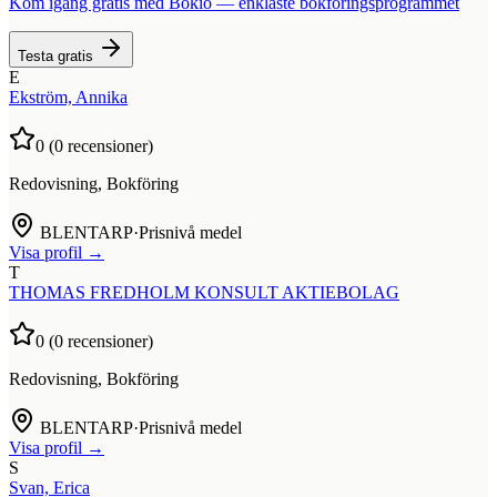
Kom igång gratis med Bokio — enklaste bokföringsprogrammet
Testa gratis
E
Ekström, Annika
0
(
0
recensioner)
Redovisning, Bokföring
BLENTARP
·
Prisnivå medel
Visa profil →
T
THOMAS FREDHOLM KONSULT AKTIEBOLAG
0
(
0
recensioner)
Redovisning, Bokföring
BLENTARP
·
Prisnivå medel
Visa profil →
S
Svan, Erica