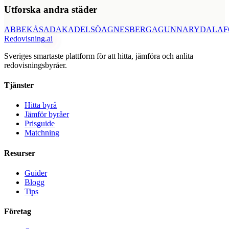
Utforska andra städer
ABBEKÅS
ADAK
ADELSÖ
AGNESBERG
AGUNNARYD
ALAF
Redovisning
.ai
Sveriges smartaste plattform för att hitta, jämföra och anlita
redovisningsbyråer.
Tjänster
Hitta byrå
Jämför byråer
Prisguide
Matchning
Resurser
Guider
Blogg
Tips
Företag