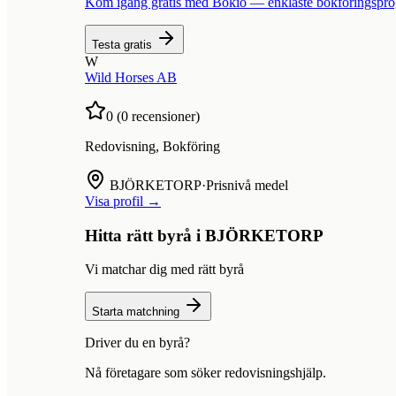
Kom igång gratis med Bokio — enklaste bokföringspr
Testa gratis
W
Wild Horses AB
0
(
0
recensioner)
Redovisning, Bokföring
BJÖRKETORP
·
Prisnivå medel
Visa profil →
Hitta rätt byrå i
BJÖRKETORP
Vi matchar dig med rätt byrå
Starta matchning
Driver du en byrå?
Nå företagare som söker redovisningshjälp.