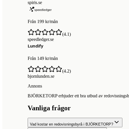
spiris.se
Från 199 kr/mån
(
4.1
)
speedledger.se
Från 149 kr/mån
(
4.2
)
bjornlunden.se
Annons
BJÖRKETORP erbjuder ett bra utbud av redovisningsbyråe
Vanliga frågor
Vad kostar en redovisningsbyrå i BJÖRKETORP?