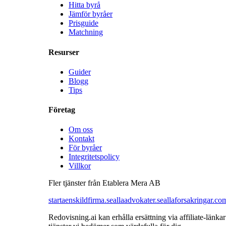
Hitta byrå
Jämför byråer
Prisguide
Matchning
Resurser
Guider
Blogg
Tips
Företag
Om oss
Kontakt
För byråer
Integritetspolicy
Villkor
Fler tjänster från Etablera Mera AB
startaenskildfirma.se
allaadvokater.se
allaforsakringar.co
Redovisning.ai kan erhålla ersättning via affiliate-län