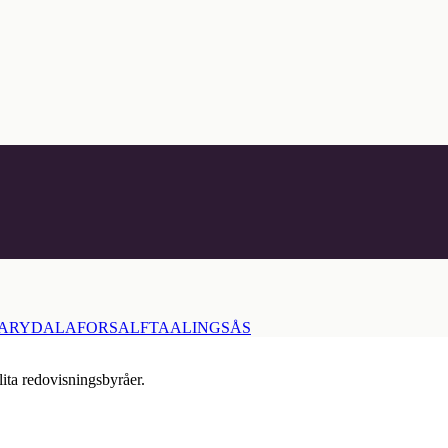
ARYD
ALAFORS
ALFTA
ALINGSÅS
lita redovisningsbyråer.