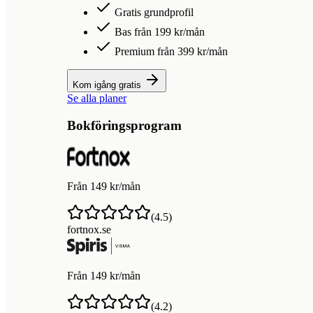
Gratis grundprofil
Bas från 199 kr/mån
Premium från 399 kr/mån
Kom igång gratis
Se alla planer
Bokföringsprogram
Från 149 kr/mån
(
4.5
)
fortnox.se
Från 149 kr/mån
(
4.2
)