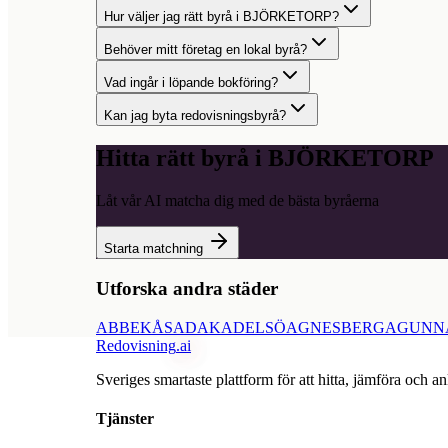
Hur väljer jag rätt byrå i BJÖRKETORP?
Behöver mitt företag en lokal byrå?
Vad ingår i löpande bokföring?
Kan jag byta redovisningsbyrå?
Hitta rätt byrå i
BJÖRKETORP
Låt vår AI matcha dig med de bästa byråerna
Starta matchning
Utforska andra städer
ABBEKÅS
ADAK
ADELSÖ
AGNESBERG
AGUNN
Redovisning
.ai
Sveriges smartaste plattform för att hitta, jämföra och an
Tjänster