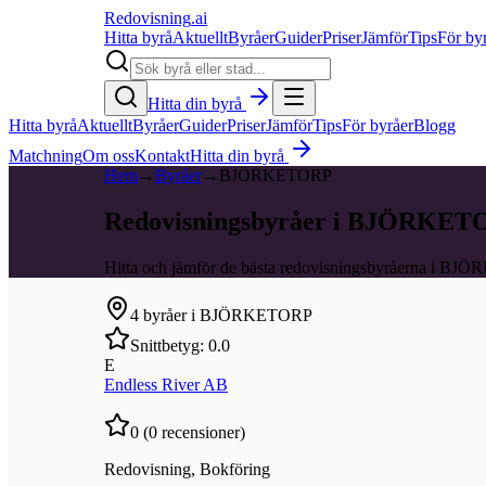
Redovisning
.ai
Hitta byrå
Aktuellt
Byråer
Guider
Priser
Jämför
Tips
För by
Hitta din byrå
Hitta byrå
Aktuellt
Byråer
Guider
Priser
Jämför
Tips
För byråer
Blogg
Matchning
Om oss
Kontakt
Hitta din byrå
Hem
→
Byråer
→
BJÖRKETORP
Redovisningsbyråer i BJÖRKE
Hitta och jämför de bästa redovisningsbyråerna i B
4
byråer i
BJÖRKETORP
Snittbetyg:
0.0
E
Endless River AB
0
(
0
recensioner)
Redovisning, Bokföring