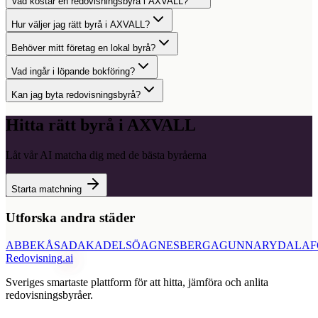
Vad kostar en redovisningsbyrå i AXVALL?
Hur väljer jag rätt byrå i AXVALL?
Behöver mitt företag en lokal byrå?
Vad ingår i löpande bokföring?
Kan jag byta redovisningsbyrå?
Hitta rätt byrå i
AXVALL
Låt vår AI matcha dig med de bästa byråerna
Starta matchning
Utforska andra städer
ABBEKÅS
ADAK
ADELSÖ
AGNESBERG
AGUNNARYD
ALAF
Redovisning
.ai
Sveriges smartaste plattform för att hitta, jämföra och anlita
redovisningsbyråer.