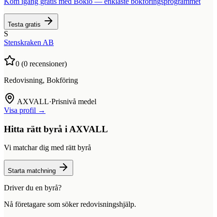
Kom igång gratis med Bokio — enklaste bokföringsprogrammet
Testa gratis
S
Stenskraken AB
0
(
0
recensioner)
Redovisning, Bokföring
AXVALL
·
Prisnivå medel
Visa profil →
Hitta rätt byrå i
AXVALL
Vi matchar dig med rätt byrå
Starta matchning
Driver du en byrå?
Nå företagare som söker redovisningshjälp.