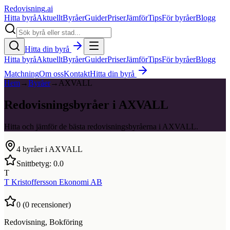
Redovisning
.ai
Hitta byrå
Aktuellt
Byråer
Guider
Priser
Jämför
Tips
För byråer
Blogg
Hitta din byrå
Hitta byrå
Aktuellt
Byråer
Guider
Priser
Jämför
Tips
För byråer
Blogg
Matchning
Om oss
Kontakt
Hitta din byrå
Hem
→
Byråer
→
AXVALL
Redovisningsbyråer i AXVALL
Hitta och jämför de bästa redovisningsbyråerna i AXVALL.
4
byråer i
AXVALL
Snittbetyg:
0.0
T
T Kristoffersson Ekonomi AB
0
(
0
recensioner)
Redovisning, Bokföring