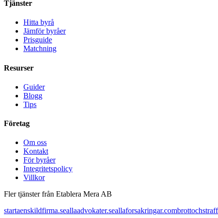
Tjänster
Hitta byrå
Jämför byråer
Prisguide
Matchning
Resurser
Guider
Blogg
Tips
Företag
Om oss
Kontakt
För byråer
Integritetspolicy
Villkor
Fler tjänster från Etablera Mera AB
startaenskildfirma.se
allaadvokater.se
allaforsakringar.com
brottochstraff