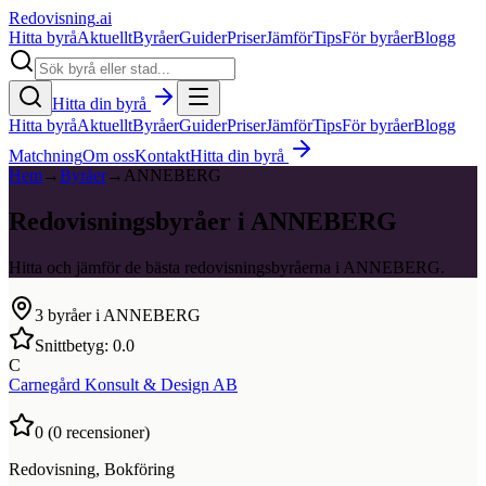
Redovisning
.ai
Hitta byrå
Aktuellt
Byråer
Guider
Priser
Jämför
Tips
För byråer
Blogg
Hitta din byrå
Hitta byrå
Aktuellt
Byråer
Guider
Priser
Jämför
Tips
För byråer
Blogg
Matchning
Om oss
Kontakt
Hitta din byrå
Hem
→
Byråer
→
ANNEBERG
Redovisningsbyråer i ANNEBERG
Hitta och jämför de bästa redovisningsbyråerna i ANNEBERG.
3
byråer i
ANNEBERG
Snittbetyg:
0.0
C
Carnegård Konsult & Design AB
0
(
0
recensioner)
Redovisning, Bokföring