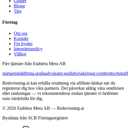
Guider
Blogg
Tips
Företag
Om oss
Kontakt
För byråer
Integritetspolicy
Villkor
Fler tjänster från Etablera Mera AB
startaenskildfirma.se
allaadvokater.se
allaforsakringar.com
brottochstraff
Redovisning.ai kan erhålla ersättning via affiliate-länkar när du
registrerar dig hos våra partners. Det påverkar aldrig våra omdömen
eller rankningar — vi rekommenderar endast tjänster vi bedömer
som värdefulla för dig.
© 2026 Etablera Mera AB — Redovisning.ai
Byrådata från SCB Företagsregistret