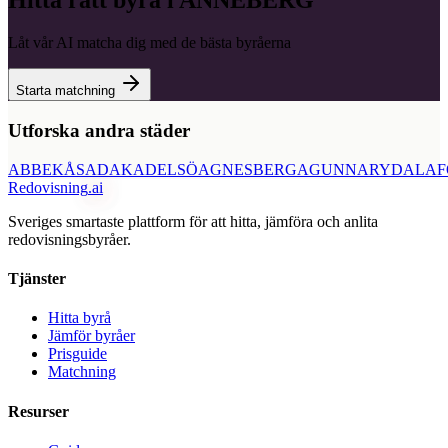
Hitta rätt byrå i
ANNEBERG
Låt vår AI matcha dig med de bästa byråerna
Starta matchning
Utforska andra städer
ABBEKÅS
ADAK
ADELSÖ
AGNESBERG
AGUNNARYD
ALAF
Redovisning
.ai
Sveriges smartaste plattform för att hitta, jämföra och anlita
redovisningsbyråer.
Tjänster
Hitta byrå
Jämför byråer
Prisguide
Matchning
Resurser