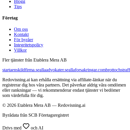
Blogg
Tips
Företag
Om oss
Kontakt
För byråer
Integritetspolicy
Villkor
Fler tjänster från Etablera Mera AB
startaenskildfirma.se
allaadvokater.se
allaforsakringar.com
brottochstraff
Redovisning.ai kan erhålla ersättning via affiliate-länkar när du
registrerar dig hos våra partners. Det påverkar aldrig våra omdömen
eller rankningar — vi rekommenderar endast tjänster vi bedömer
som värdefulla för dig.
© 2026 Etablera Mera AB — Redovisning.ai
Byrådata från SCB Företagsregistret
Drivs med
och AI