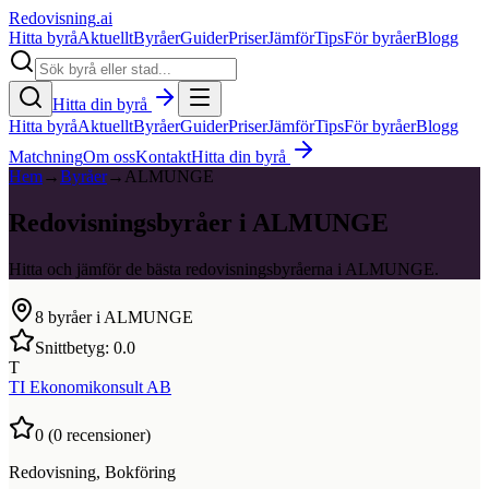
Redovisning
.ai
Hitta byrå
Aktuellt
Byråer
Guider
Priser
Jämför
Tips
För byråer
Blogg
Hitta din byrå
Hitta byrå
Aktuellt
Byråer
Guider
Priser
Jämför
Tips
För byråer
Blogg
Matchning
Om oss
Kontakt
Hitta din byrå
Hem
→
Byråer
→
ALMUNGE
Redovisningsbyråer i ALMUNGE
Hitta och jämför de bästa redovisningsbyråerna i ALMUNGE.
8
byråer i
ALMUNGE
Snittbetyg:
0.0
T
TI Ekonomikonsult AB
0
(
0
recensioner)
Redovisning, Bokföring