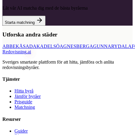
Låt vår AI matcha dig med de bästa byråerna
Starta matchning
Utforska andra städer
ABBEKÅS
ADAK
ADELSÖ
AGNESBERG
AGUNNARYD
ALAF
Redovisning
.ai
Sveriges smartaste plattform för att hitta, jämföra och anlita
redovisningsbyråer.
Tjänster
Hitta byrå
Jämför byråer
Prisguide
Matchning
Resurser
Guider