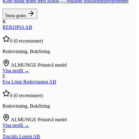
Kom igång gratis med Bokio — enklaste bokföringsprogrammet
Testa gratis
R
REKOPIA AB
0
(
0
recensioner)
Redovisning, Bokföring
ALMUNGE
·
Prisnivå medel
Visa profil →
E
Eva Lönn Redovisning AB
0
(
0
recensioner)
Redovisning, Bokföring
ALMUNGE
·
Prisnivå medel
Visa profil →
T
Trucido Lorem AB