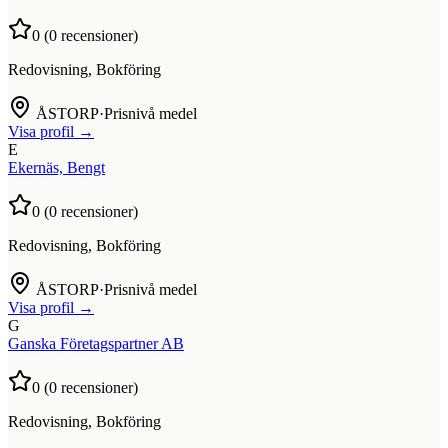
0
(
0
recensioner)
Redovisning, Bokföring
ÅSTORP
·
Prisnivå medel
Visa profil →
E
Ekernäs, Bengt
0
(
0
recensioner)
Redovisning, Bokföring
ÅSTORP
·
Prisnivå medel
Visa profil →
G
Ganska Företagspartner AB
0
(
0
recensioner)
Redovisning, Bokföring