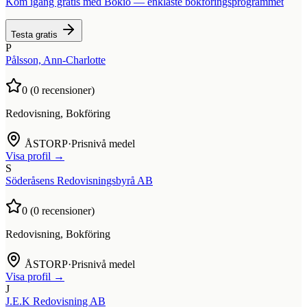
Kom igång gratis med Bokio — enklaste bokföringsprogrammet
Testa gratis
P
Pålsson, Ann-Charlotte
0
(
0
recensioner)
Redovisning, Bokföring
ÅSTORP
·
Prisnivå medel
Visa profil →
S
Söderåsens Redovisningsbyrå AB
0
(
0
recensioner)
Redovisning, Bokföring
ÅSTORP
·
Prisnivå medel
Visa profil →
J
J.E.K Redovisning AB