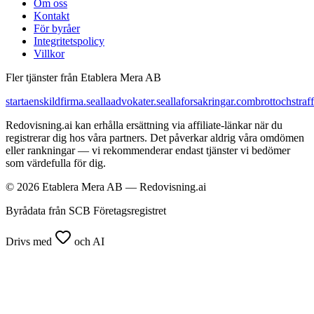
Om oss
Kontakt
För byråer
Integritetspolicy
Villkor
Fler tjänster från Etablera Mera AB
startaenskildfirma.se
allaadvokater.se
allaforsakringar.com
brottochstraff
Redovisning.ai kan erhålla ersättning via affiliate-länkar när du
registrerar dig hos våra partners. Det påverkar aldrig våra omdömen
eller rankningar — vi rekommenderar endast tjänster vi bedömer
som värdefulla för dig.
© 2026 Etablera Mera AB — Redovisning.ai
Byrådata från SCB Företagsregistret
Drivs med
och AI