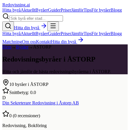
Redovisning
.ai
Hitta byrå
Aktuellt
Byråer
Guider
Priser
Jämför
Tips
För byråer
Blogg
Hitta din byrå
Hitta byrå
Aktuellt
Byråer
Guider
Priser
Jämför
Tips
För byråer
Blogg
Matchning
Om oss
Kontakt
Hitta din byrå
Hem
→
Byråer
→
ÅSTORP
Redovisningsbyråer i ÅSTORP
Hitta och jämför de bästa redovisningsbyråerna i ÅSTORP.
10
byråer i
ÅSTORP
Snittbetyg:
0.0
D
Din Sekreterare Redovisning i Åstorp AB
0
(
0
recensioner)
Redovisning, Bokföring