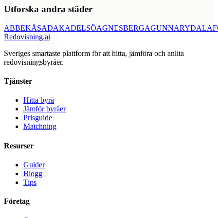
Utforska andra städer
ABBEKÅS
ADAK
ADELSÖ
AGNESBERG
AGUNNARYD
ALAF
Redovisning
.ai
Sveriges smartaste plattform för att hitta, jämföra och anlita
redovisningsbyråer.
Tjänster
Hitta byrå
Jämför byråer
Prisguide
Matchning
Resurser
Guider
Blogg
Tips
Företag