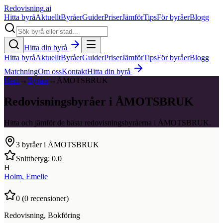
Redovisning
.ai
Hitta byrå
Aktuellt
Byråer
Guider
Priser
Jämför
Tips
För byråer
Blogg
Hitta din byrå
Hitta byrå
Aktuellt
Byråer
Guider
Priser
Jämför
Tips
För byråer
Blogg
Matchning
Om oss
Kontakt
Hitta din byrå
Hem
→
Byråer
→
ÅMOTSBRUK
Redovisningsbyråer i ÅMOTSBRUK
Hitta och jämför de bästa redovisningsbyråerna i ÅMOTSBRUK.
3
byråer i
ÅMOTSBRUK
Snittbetyg:
0.0
H
Holm, Emelie
0
(
0
recensioner)
Redovisning, Bokföring