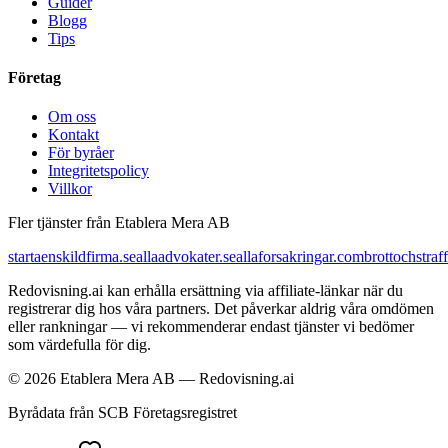
Guider
Blogg
Tips
Företag
Om oss
Kontakt
För byråer
Integritetspolicy
Villkor
Fler tjänster från Etablera Mera AB
startaenskildfirma.se
allaadvokater.se
allaforsakringar.com
brottochstraff
Redovisning.ai kan erhålla ersättning via affiliate-länkar när du
registrerar dig hos våra partners. Det påverkar aldrig våra omdömen
eller rankningar — vi rekommenderar endast tjänster vi bedömer
som värdefulla för dig.
© 2026 Etablera Mera AB — Redovisning.ai
Byrådata från SCB Företagsregistret