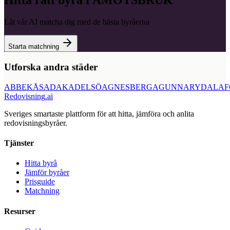
Hitta rätt byrå i
ÅMOTSBRUK
Låt vår AI matcha dig med de bästa byråerna
Starta matchning
Utforska andra städer
ABBEKÅS
ADAK
ADELSÖ
AGNESBERG
AGUNNARYD
ALAF
Redovisning
.ai
Sveriges smartaste plattform för att hitta, jämföra och anlita
redovisningsbyråer.
Tjänster
Hitta byrå
Jämför byråer
Prisguide
Matchning
Resurser