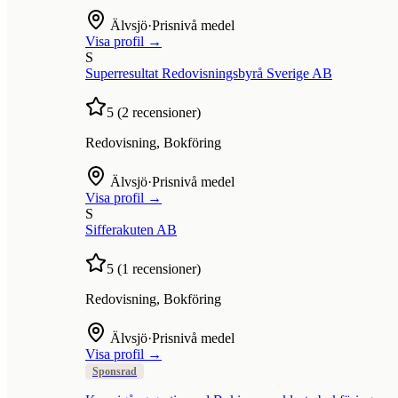
Älvsjö
·
Prisnivå medel
Visa profil →
S
Superresultat Redovisningsbyrå Sverige AB
5
(
2
recensioner)
Redovisning, Bokföring
Älvsjö
·
Prisnivå medel
Visa profil →
S
Sifferakuten AB
5
(
1
recensioner)
Redovisning, Bokföring
Älvsjö
·
Prisnivå medel
Visa profil →
Sponsrad