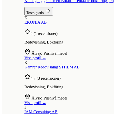
Kom igång gratis med Bokio — enklaste bokföringspr
Testa gratis
E
EKONIA AB
5
(
1
recensioner)
Redovisning, Bokföring
Älvsjö
·
Prisnivå medel
Visa profil →
K
Kamrer Redovisning STHLM AB
4.7
(
3
recensioner)
Redovisning, Bokföring
Älvsjö
·
Prisnivå medel
Visa profil →
I
IAM Consulting AB