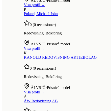
ÄLVSJÖ
·
Prisnivå medel
Visa profil →
P
Poland, Michael John
0
(
0
recensioner)
Redovisning, Bokföring
ÄLVSJÖ
·
Prisnivå medel
Visa profil →
K
KANOLD REDOVISNING AKTIEBOLAG
0
(
0
recensioner)
Redovisning, Bokföring
ÄLVSJÖ
·
Prisnivå medel
Visa profil →
Å
ÅW Redovisning AB