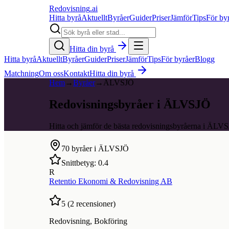
Redovisning
.ai
Hitta byrå
Aktuellt
Byråer
Guider
Priser
Jämför
Tips
För by
Hitta din byrå
Hitta byrå
Aktuellt
Byråer
Guider
Priser
Jämför
Tips
För byråer
Blogg
Matchning
Om oss
Kontakt
Hitta din byrå
Hem
→
Byråer
→
ÄLVSJÖ
Redovisningsbyråer i ÄLVSJÖ
Hitta och jämför de bästa redovisningsbyråerna i ÄLV
70
byråer i
ÄLVSJÖ
Snittbetyg:
0.4
R
Retentio Ekonomi & Redovisning AB
5
(
2
recensioner)
Redovisning, Bokföring