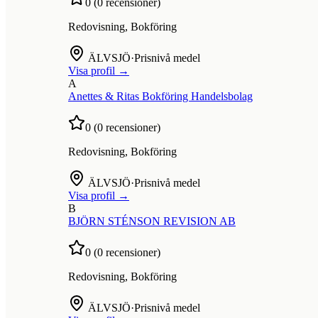
0
(
0
recensioner)
Redovisning, Bokföring
ÄLVSJÖ
·
Prisnivå medel
Visa profil →
A
Anettes & Ritas Bokföring Handelsbolag
0
(
0
recensioner)
Redovisning, Bokföring
ÄLVSJÖ
·
Prisnivå medel
Visa profil →
B
BJÖRN STÉNSON REVISION AB
0
(
0
recensioner)
Redovisning, Bokföring
ÄLVSJÖ
·
Prisnivå medel