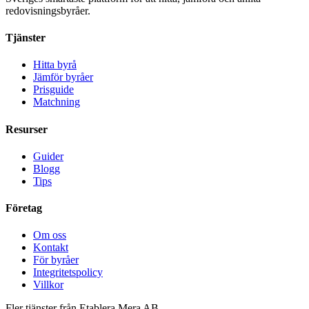
redovisningsbyråer.
Tjänster
Hitta byrå
Jämför byråer
Prisguide
Matchning
Resurser
Guider
Blogg
Tips
Företag
Om oss
Kontakt
För byråer
Integritetspolicy
Villkor
Fler tjänster från Etablera Mera AB