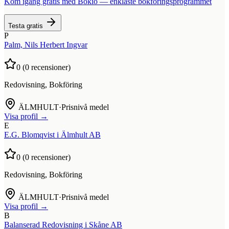
Kom igång gratis med Bokio — enklaste bokföringsprogrammet
Testa gratis
P
Palm, Nils Herbert Ingvar
0
(
0
recensioner)
Redovisning, Bokföring
ÄLMHULT
·
Prisnivå medel
Visa profil →
E
E.G. Blomqvist i Älmhult AB
0
(
0
recensioner)
Redovisning, Bokföring
ÄLMHULT
·
Prisnivå medel
Visa profil →
B
Balanserad Redovisning i Skåne AB