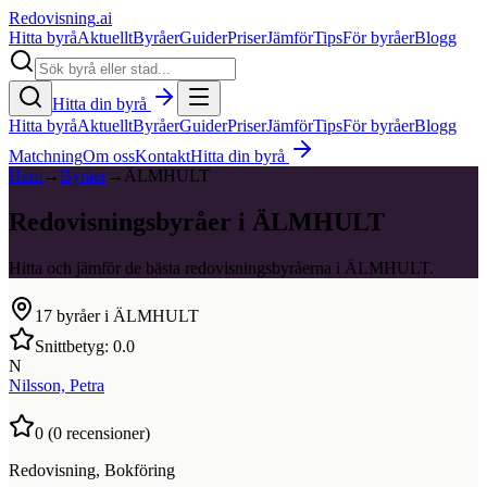
Redovisning
.ai
Hitta byrå
Aktuellt
Byråer
Guider
Priser
Jämför
Tips
För byråer
Blogg
Hitta din byrå
Hitta byrå
Aktuellt
Byråer
Guider
Priser
Jämför
Tips
För byråer
Blogg
Matchning
Om oss
Kontakt
Hitta din byrå
Hem
→
Byråer
→
ÄLMHULT
Redovisningsbyråer i ÄLMHULT
Hitta och jämför de bästa redovisningsbyråerna i ÄLMHULT.
17
byråer i
ÄLMHULT
Snittbetyg:
0.0
N
Nilsson, Petra
0
(
0
recensioner)
Redovisning, Bokföring