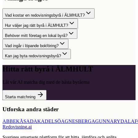
Vad kostar en redovisningsbyrå i ÄLMHULT?
Hur väljer jag rätt byrå i ÄLMHULT?
Behöver mitt företag en lokal byrå?
Vad ingår i löpande bokföring?
Kan jag byta redovisningsbyrå?
Hitta rätt byrå i
ÄLMHULT
Låt vår AI matcha dig med de bästa byråerna
Starta matchning
Utforska andra städer
ABBEKÅS
ADAK
ADELSÖ
AGNESBERG
AGUNNARYD
ALAF
Redovisning
.ai
Sveriges smartaste plattform för att hitta, jämföra och anlita