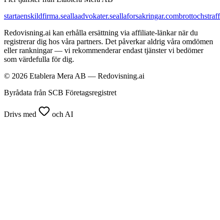
startaenskildfirma.se
allaadvokater.se
allaforsakringar.com
brottochstraff
Redovisning.ai kan erhålla ersättning via affiliate-länkar när du
registrerar dig hos våra partners. Det påverkar aldrig våra omdömen
eller rankningar — vi rekommenderar endast tjänster vi bedömer
som värdefulla för dig.
© 2026 Etablera Mera AB — Redovisning.ai
Byrådata från SCB Företagsregistret
Drivs med
och AI