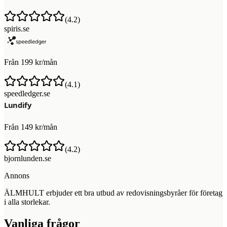
(
4.2
)
spiris.se
Från 199 kr/mån
(
4.1
)
speedledger.se
Från 149 kr/mån
(
4.2
)
bjornlunden.se
Annons
ÄLMHULT erbjuder ett bra utbud av redovisningsbyråer för företag
i alla storlekar.
Vanliga frågor